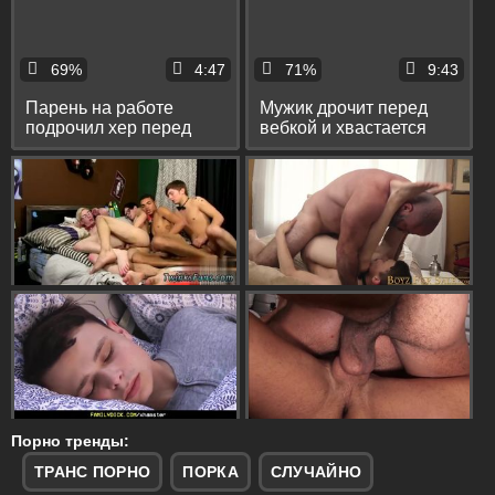
69%
4:47
71%
9:43
Парень на работе
Мужик дрочит перед
подрочил хер перед
вебкой и хвастается
вебкой и кончил себе
своим большим хуем
на штаны
Порно тренды:
ТРАНС ПОРНО
ПОРКА
СЛУЧАЙНО