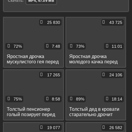
Скачать:
MP4, 47.09 MB
25 830
43 725
72%
7:48
73%
11:01
Яростная дрочка
Яростная дрочка
мускулистого гея перед
молодого качка перед
вебкой с бурным
зеркалом и на кровати
оргазмом
17 265
24 106
75%
8:58
89%
18:14
Толстый пенсионер
Толстый дед в кровати
голый позирует перед
старательно дрочит
вебкой на диване
перед вебкой свой хуй
19 077
26 582