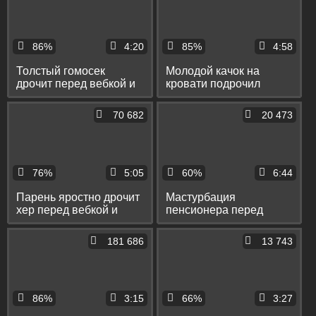
86%
4:20
85%
4:58
Толстый гомосек
Молодой качок на
дрочит перед вебкой и
кровати подрочил
переписывается со
перед вебкой до
зрителями
оргазма
70 682
20 473
76%
5:05
60%
6:44
Парень яростно дрочит
Мастурбация
хер перед вебкой и
пенсионера перед
мощно кончает без рук
вебкой со стонами и
камшотом в руку
181 686
13 743
86%
3:15
66%
3:27