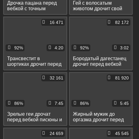
Дрочка пацана перед
Гей с волосатым
вебкой с точным
животом дрочит свой
попаданием спермы в
вялый хуй перед
рот
вебкой
16 471
82 172
92%
4:20
92%
3:02
Трансвестит в
Бородатый дагестанец
шортиках дрочит перед
дрочит перед вебкой
вебкой и кончает сам на
большой хуй и
себя
переписывается в чате
32 161
81 920
86%
7:45
86%
5:45
Зрелые геи дрочат
Жирный мужик до
перед вебкой писюны и
оргазма дрочит перед
заливают себя спермой
вебкой свой маленький
хуй
24 659
45 545