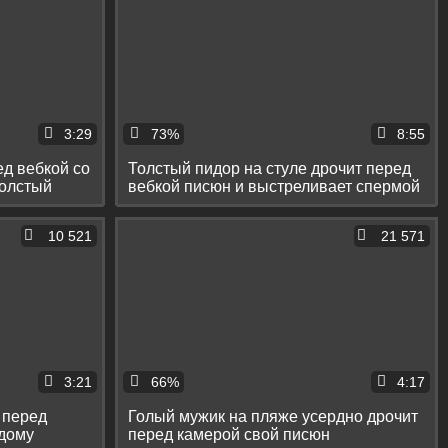
3:29
73%
8:55
ед вебкой со
Толстый пидор на стуле дрочит перед
толстый
вебкой писюн и выстреливает спермой
10 521
21 571
3:21
66%
4:17
 перед
Голый мужик на пляже усердно дрочит
едому
перед камерой свой писюн