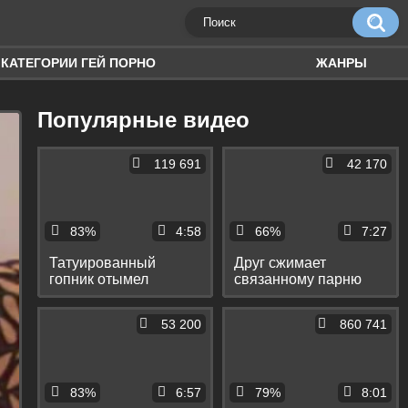
КАТЕГОРИИ ГЕЙ ПОРНО
ЖАНРЫ
Популярные видео
119 691
42 170
83%
4:58
66%
7:27
Татуированный
Друг сжимает
гопник отымел
связанному парню
красивого парня
яйца и яростно ему
длинным хуем и
дрочит
53 200
860 741
кончил ему в рот
83%
6:57
79%
8:01