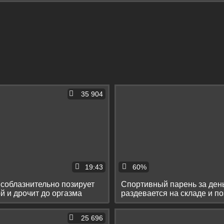
35 904
19:43
60%
 соблазнительно позирует
Спортивный парень за ден
й и дрочит до оргазма
раздевается на складе и по
голый
25 696