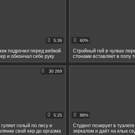
5:36
60%
жик подрочил перед вебкой
Стройный гей в чулках пер
ер и обкончал себе руку
стонами вставляет в попу 
дилдо
30 269
5:25
88%
 гуляет голый по лесу и
Студент позирует в туалете
олянке свой хер до оргазма
зеркалом и даёт на клык с