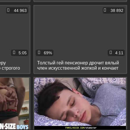
44 963
38 892
5:05
69%
4:11
еру
Толстый гей пенсионер дрочит вялый
 строгого
член искусственной жопкой и кончает
на пол