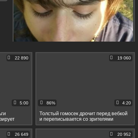
22 890
19 060
5:00
86%
4:20
ьги
Толстый гомосек дрочит перед вебкой
зирует
и переписывается со зрителями
26 649
20 952