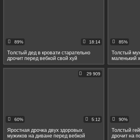
89%
18:14
85%
Толстый дед в кровати старательно
Толстый му
дрочит перед вебкой свой хуй
маленький х
29 909
60%
5:12
90%
Яростная дрочка двух здоровых
Толстый гей
мужиков на диване перед вебкой
дрочит на п