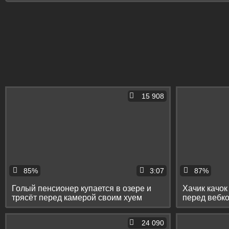
15 908
85%
3:07
87%
Голый пенсионер купается в озере и
Хачик качок
трясёт перед камерой своим хуем
перед вебко
24 090