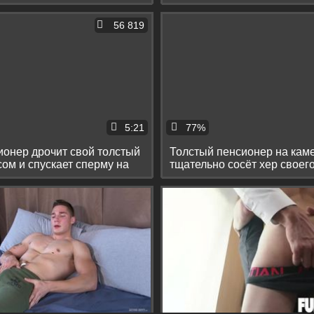
учителю
56 819
5:21
77%
онер дрочит свой толстый
Толстый пенсионер на кам
ом и спускает сперму на
тщательно сосёт хер своего
начальника