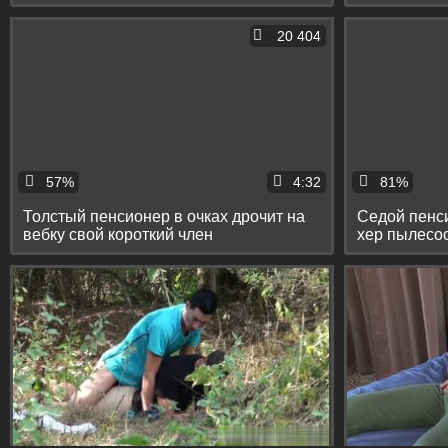
20 404
57%
4:32
81%
Толстый пенсионер в очках дрочит на
Седой пенси
вебку свой короткий член
хер пылесос
пол