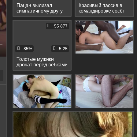
Пацан вылизал
Красивый пассив в
симпатичному другу
командировке сосёт
волосатый зад и
коллеге по работе и
трахнул его в позе
трахается с ним в
55 877
наездника
попку
85%
5:25
Толстые мужики
дрочат перед вебками
большие писюны и
бурно кончают