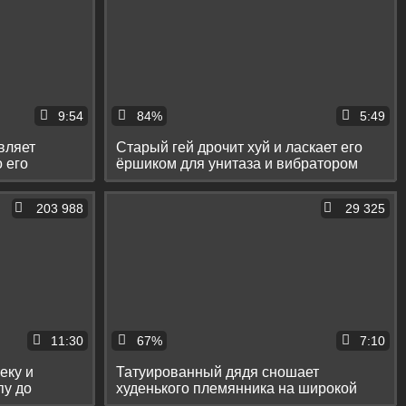
9:54
84%
5:49
вляет
Старый гей дрочит хуй и ласкает его
о его
ёршиком для унитаза и вибратором
203 988
29 325
11:30
67%
7:10
еку и
Татуированный дядя сношает
пу до
худенького племянника на широкой
кровати в очко