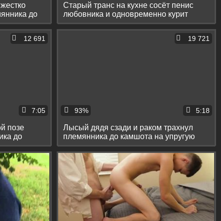
 жестко
Старый транс на кухне сосёт пенис
мянника до
любовника и одновременно курит
12 691
19 721
7:05
93%
5:18
ой позе
Лысый дядя сзади и раком трахнул
ика до
племянника до камшота на упругую
попку