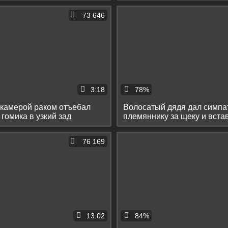
73 646
3:18
78%
 камерой раком отъебал
Волосатый дядя дал симпа
гомика в узкий зад
племяннику за щеку и вста
в анус
76 169
13:02
84%