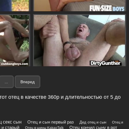
...
Вперед
от отец в качестве 360p и длительностью от 5 до
ц секс сын
Отец и сын первый раз
Дед отец и сын
Отец и
 и старый
Отец кончил сыну в рот
Отец в шины KakaoTalk