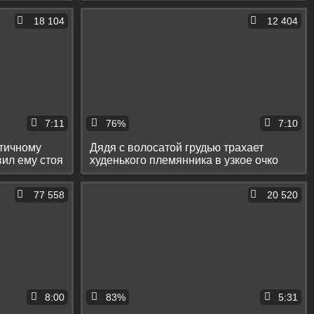
18 104
12 404
7:11
76%
7:10
тичному
Дядя с волосатой грудью трахает
вил ему стоя
худенького племянника в узкое очко
77 558
20 520
8:00
83%
5:31