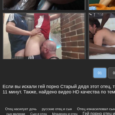
01
0
Если вы искали гей порно Старый дядя этот отец, т
11 минут. Также, найдено видео HD качества по тем
Отец изнасиловал сы
Отец насилует дочь
русские отец и сын
Гей порно отец 
сын малинки
Сын и отец
Младенец и отец