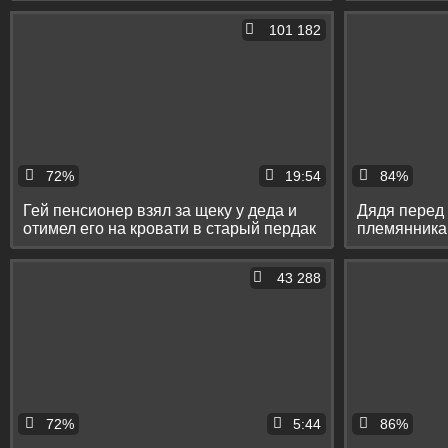
101 182
72%
19:54
84%
Гей пенсионер взял за щеку у деда и
Дядя перед
отимел его на кровати в старый пердак
племянника 
43 288
72%
5:44
86%