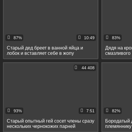
87%
10:49
83%
Старый дед бреет в ванной яйца и
Дядя на кро
лобок и вставляет себе в жопу
смазливого 
фигурный дилдо
спустил ему
44 408
93%
7:51
82%
Старый опытный гей сосет члены сразу
Бородатый д
нескольких чернокожих парней
племяннику 
маленькую 