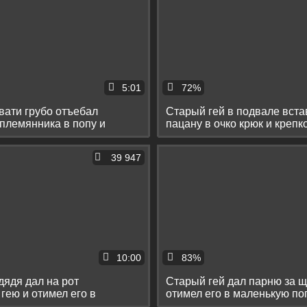
5:01
72%
вати грубо отъебал
Старый гей в подвале вста
племянника в попу и
пацану в очко крюк и крепк
 в рот
связывает
39 947
10:00
83%
ядя дал на рот
Старый гей дал парню за щ
гею и отимел его в
отимел его в маленькую по
попку
кремпая