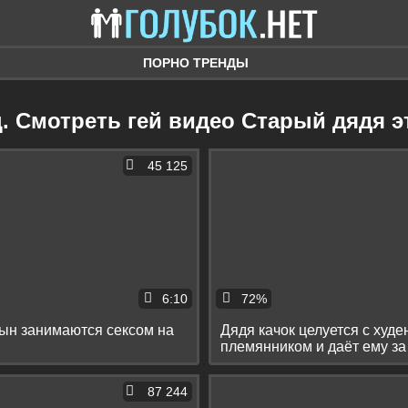
ПОРНО ТРЕНДЫ
ц. Смотреть гей видео Старый дядя э
45 125
6:10
72%
сын занимаются сексом на
Дядя качок целуется с худе
племянником и даёт ему за
87 244