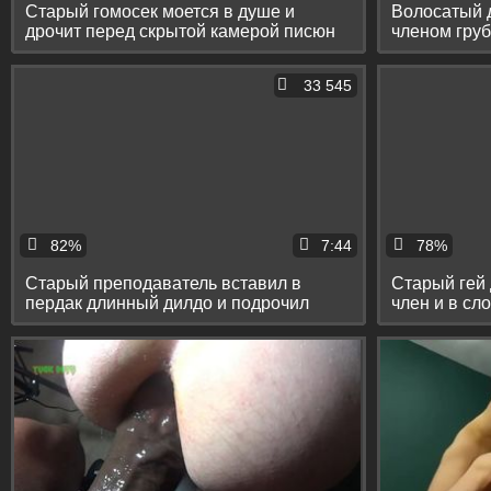
Старый гомосек моется в душе и
Волосатый 
дрочит перед скрытой камерой писюн
членом груб
и очко
33 545
82%
7:44
78%
Старый преподаватель вставил в
Старый гей
пердак длинный дилдо и подрочил
член и в сл
большой член