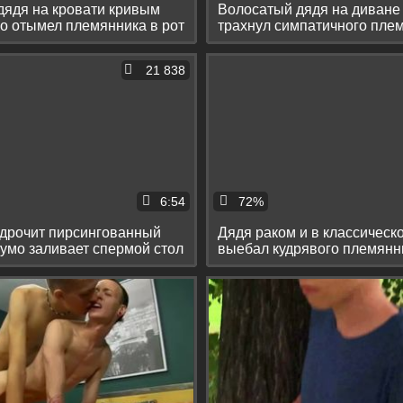
дядя на кровати кривым
Волосатый дядя на диване
о отымел племянника в рот
трахнул симпатичного пле
кремпая
21 838
6:54
72%
 дрочит пирсингованный
Дядя раком и в классическ
оумо заливает спермой стол
выебал кудрявого племянн
камшота на спину