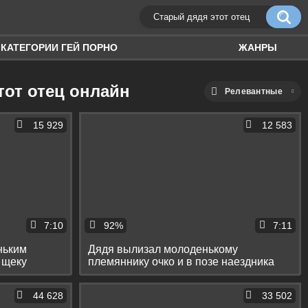
КАТЕГОРИИ ГЕЙ ПОРНО
ЖАНРЫ
тот отец онлайн
Релевантные
15 929
12 583
7:10
92%
7:11
ньким
Дядя вылизал молоденькому
 щеку
племяннику очко и в позе наездника
вдул ему до стонов
44 628
33 502