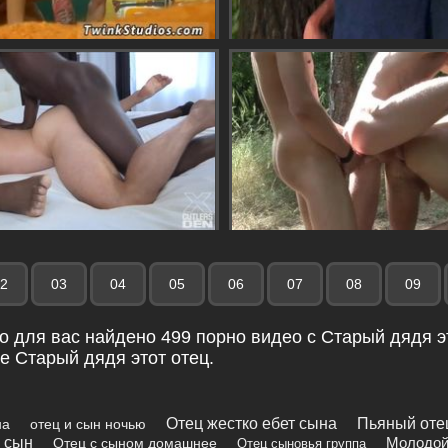
2
03
04
05
06
07
08
09
о для вас найдено 499 порно видео с Старый дядя эт
е Старый дядя этот отец.
Отец жестко ебет сына
Пьяный оте
на
отец и сын ночью
и сын
Молодой
Отец с сыном домашнее
Отец сыновья группа