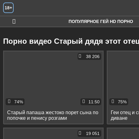
Искать
18+
ПОПУЛЯРНОЕ ГЕЙ HD ПОРНО
Порно видео Старый дядя этот оте
38 206
74%
11:50
75%
Старый папаша жестоко порет сына по
Геи отец и 
попочке и пенису розгами
диване
19 051