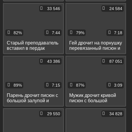
дрочки заливает
член и брызгает
спермой ладонь
спермой
33 546
24 584
82%
7:44
79%
7:18
Старый преподаватель
Гей дрочит на порнушку
вставил в пердак
перевязанный писюн и
длинный дилдо и
снимает оргазм в
подрочил большой член
слоумо
43 386
87 051
89%
7:15
87%
3:09
Парень дрочит писюн с
Мужик дрочит кривой
большой залупой и
писюн с большой
красиво кончает в
залупой и кончает на
слоумо
стол
29 550
34 828