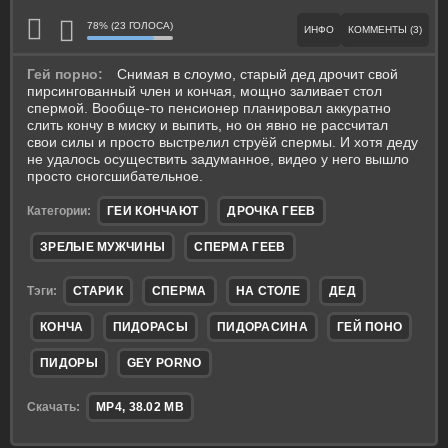
78% (23 ГОЛОСА)
ИНФО
КОММЕНТЫ (3)
Гей порно:
Снимая в слоумо, старый дед дрочит свой
пирсингованный член и кончая, мощно заливает стол
спермой. Вообще-то пенсионер планировал аккуратно
слить кончу в миску и выпить, но он явно не рассчитал
свои силы и просто выстрелил струёй спермы. И хотя деду
не удалось осуществить задуманное, видео у него вышло
просто сногсшибательное.
Категории:
ГЕИ КОНЧАЮТ
ДРОЧКА ГЕЕВ
ЗРЕЛЫЕ МУЖЧИНЫ
СПЕРМА ГЕЕВ
Тэги:
СТАРИК
СПЕРМА
НА СТОЛЕ
ДЕД
КОНЧА
ПИДОРАСЫ
ПИДОРАСИНА
ГЕЙ ПОНО
ПИДОРЫ
GEY PORNO
Скачать:
MP4, 38.02 MB