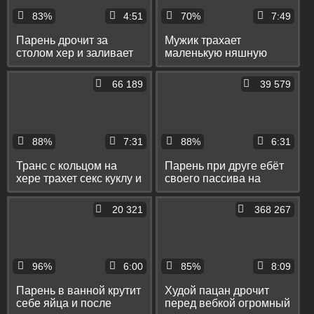
83%
4:51
70%
7:49
Парень дрочит за
Мужик трахает
столом хер и заливает
маленькую няшную
спермой бритый лобок
куклу и заливает её
и футболку
густой спермой
66 189
39 579
88%
7:31
88%
6:31
Транс с кольцом на
Парень при друге ебёт
хере трахет секс куклу и
своего пассива на
заливает ей одежду
кровати в пердак и
спермой
заливает его спермой
20 321
368 267
96%
6:00
85%
8:09
Парень в ванной крутит
Худой пацан дрочит
себе яйца и после
перед вебкой огромный