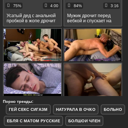
75%
4:00
84%
3:16
Усатый дед с анальной
Мужик дрочит перед
пробкой в жопе дрочит
вебкой и спускает на
в кресле пенис и
стол свою густую
кончает на стол
сперму
Порно тренды:
ГЕЙ СЕКС СИГАЗМ
НАТУРАЛА В ОЧКО
БОЛЬНО
ЕБЛЯ С МАТОМ РУССКИЕ
БОЛШОИ ЧЛЕН