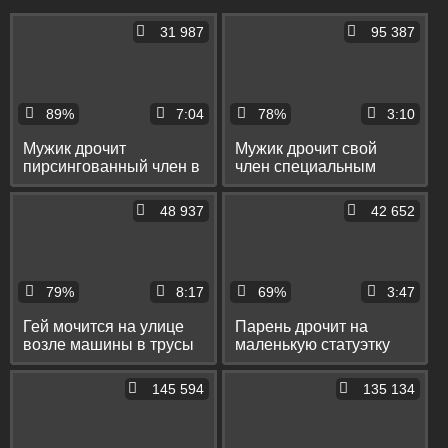
31 987
95 387
89%
7:04
78%
3:10
Мужик дрочит
Мужик дрочит свой
пирсингованный член в
член специальным
слоумо и заливает
вибратором и заливает
спермой стол
его спермой
48 937
42 652
79%
8:17
69%
3:47
Гей мочится на улице
Парень дрочит на
возле машины в трусы
маленькую статуэтку
и дрочит свой
няшной девки и
пирсингованный член
заливает её спермой
145 594
135 134