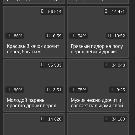
камерой свой писюн
хуй и показывает тугой
пердак
56 814
14 471
86%
6:59
54%
10:52
Красивый качок дрочит
Грязный пидор на полу
перед богатым
перед вебкой дрочит
мужиком свой кривой
свой кривой писюн до
писюн
оргазма
95 933
34 048
90%
3:51
75%
9:25
Молодой парень
Мужик нежно дрочит и
яростно дрочит перед
ласкает пальцами свой
камерой свой огромный
кривой хуй
писюн
14 820
34 189