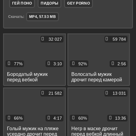
ГЕЙ ПОНО
ПИДОРЫ
GEY PORNO
Скачать:
MP4, 57.53 MB
32 027
59 784
77%
3:10
92%
2:56
Бородатый мужик
Волосатый мужик
перед вебкой
дрочит перед камерой
старательно дрочит
свой маленький хер до
свой длинный хер
оргазма
21 582
13 031
66%
4:17
60%
13:36
Голый мужик на пляже
Негр в маске дрочит
усердно дрочит перед
перед вебкой длинный