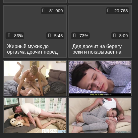
кончает перед камерой
камеру свой пукан
81 909
20 768
86%
5:45
73%
8:09
Жирный мужик до
Дед дрочит на берегу
оргазма дрочит перед
реки и показывает на
вебкой свой маленький
камеру свой волосатый
хуй
пукан