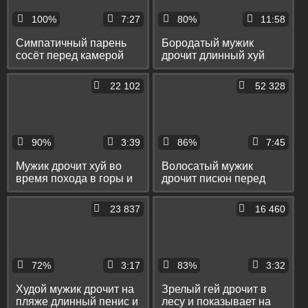
100%
7:27
80%
11:58
Симпатичный парень
Бородатый мужик
сосёт перед камерой
дрочит длинный хуй
кривой писюн друга
перед вебкой и кончает
себе на живот
22 102
52 328
90%
3:39
86%
7:45
Мужик дрочит хуй во
Волосатый мужик
время похода в горы и
дрочит писюн перед
кончает перед камерой
камерой и кончает себе
на ладонь
23 837
16 460
72%
3:17
83%
3:32
Худой мужик дрочит на
Зрелый гей дрочит в
пляже длинный пенис и
лесу и показывает на