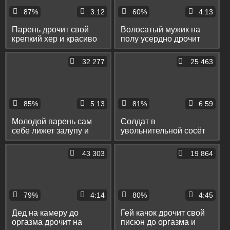
87%
3:12
60%
4:13
Парень дрочит свой
Волосатый мужик на
крепкий хер и красиво
полу усердно дрочит
кончает без рук
свой крепкий хуй
32 277
25 463
85%
5:13
81%
6:59
Молодой парень сам
Солдат в
себе лижет залупу и
увольнительной сосёт
дрочит писюн до
пенис своего
оргазма
сослуживца и лижет
43 303
19 864
ему крепкий зад
79%
4:14
80%
4:45
Дед на камеру до
Гей качок дрочит свой
оргазма дрочит на
писюн до оргазма и