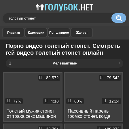
Порно видео толстый стонет. Смотреть
гей видео толстый стонет онлайн
Релевантные
82 572
79 542
77%
4:18
80%
12:24
Толстый мужик стонет
Пассивный парень
от траха секс машиной
громко стонет, когда
и вставляет себе в зад
партнер жестко ебет
толстый дилдо
его попку