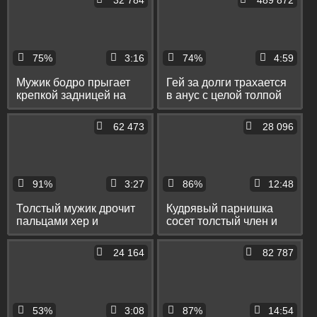
32 784
489 872
75%
3:16
74%
4:59
Мужик бодро прыгает
Гей за долги трахается
крепкой задницей на
в анус с целой толпой
большом дилдо и
мужиков и стонет от
стонет от удовольствия
больших членов
62 473
28 096
91%
3:27
86%
12:48
Толстый мужик дрочит
Кудрявый парнишка
пальцами хер и
сосет толстый член и
спускает сперму на пол
безотказно принимает
его в попку
24 164
82 787
53%
3:08
87%
14:54