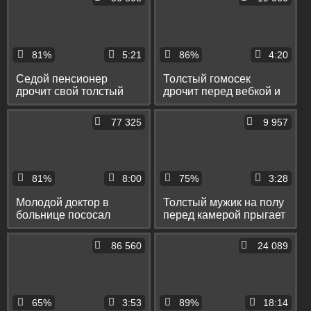
81%
5:21
86%
4:20
Седой пенсионер
Толстый гомосек
дрочит свой толстый
дрочит перед вебкой и
хер пылесосом и
переписывается со
спускает сперму на пол
зрителями
77 325
9 957
81%
8:00
75%
3:28
Молодой доктор в
Толстый мужик на полу
больнице пососал
перед камерой прыгает
толстый хуй высокого
анусом на длинном
гея и подрочил ему
дилдо
86 560
24 089
65%
3:53
89%
18:14