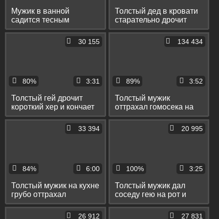
Мужик в ванной
Толстый дед в кровати
садится тесным
старательно дрочит
пердаком на бутылку и
перед вебкой свой хуй
толстый флакон
30 155
134 434
80%
3:31
89%
3:52
Толстый гей дрочит
Толстый мужик
короткий хер и кончает
оттрахал гомосека на
с громкими стонами
камеру и спустил ему
сперму в анус
33 394
20 995
84%
6:00
100%
3:25
Толстый мужик на кухне
Толстый мужик дал
грубо оттрахал
соседу гею на рот и
волосатого гея в жопу
сдрочил ему сперму на
лицо
26 912
27 831