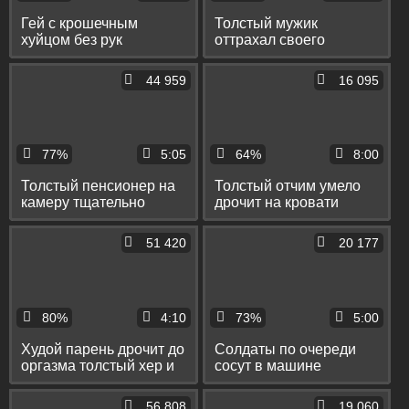
Гей с крошечным
Толстый мужик
хуйцом без рук
оттрахал своего
насаживается жопой на
старого друга в задницу
толстый дилдо
и в позе 69 дал ему на
44 959
16 095
рот
77%
5:05
64%
8:00
Толстый пенсионер на
Толстый отчим умело
камеру тщательно
дрочит на кровати
сосёт хер своего
длинный хер пасынка
строгого начальника
51 420
20 177
80%
4:10
73%
5:00
Худой парень дрочит до
Солдаты по очереди
оргазма толстый хер и
сосут в машине
спускает сперму на пол
толстый пенис их
сослуживца
56 808
19 060