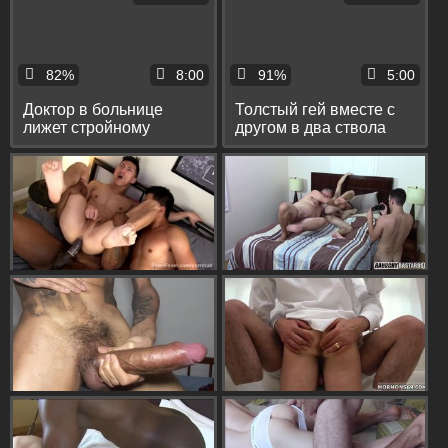
82%
8:00
91%
5:00
Доктор в больнице
Толстый гей вместе с
лижет стройному
другом в два ствола
студенту яйца и сосёт
отымели мужика в
его толстый хуй
магазине в рот и жопу