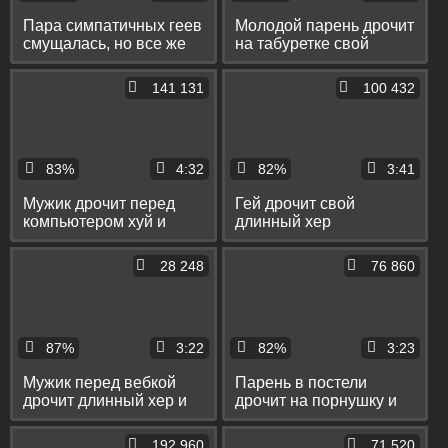
Пара симпатичных геев
Молодой парень дрочит
смущалась, но все же
на табуретке свой
занялась оральным
большой хуй и кончает
сексом на камеру
на пол
141 131
100 432
83%
4:32
82%
3:41
Мужик дрочит перед
Гей дрочит свой
компьютером хуй и
длинный хер
кончает себе на штаны
вибратором и
несколько раз подряд
28 248
76 860
кончает
87%
3:22
82%
3:23
Мужик перед вебкой
Парень в постели
дрочит длинный хер и
дрочит на порнушку и
кончает себе на ногу
кончает себе на живот
192 960
71 520