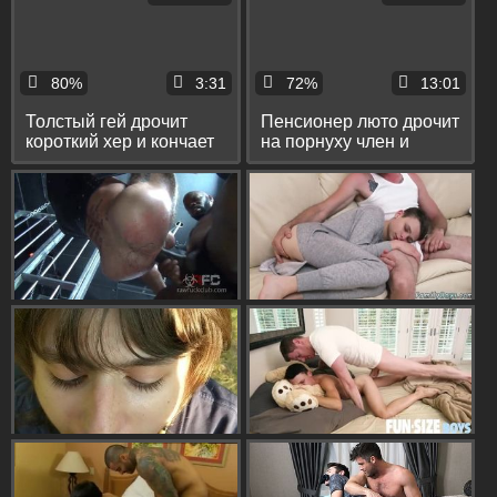
80%
3:31
72%
13:01
Толстый гей дрочит
Пенсионер люто дрочит
короткий хер и кончает
на порнуху член и
с громкими стонами
кончает себе на живот