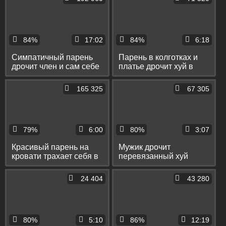
84%
17:02
84%
6:18
Симпатичный парень
Парень в колготках и
дрочит член и сам себе
платье дрочит хуй в
кончает в рот
общественном туалете
и кончает на пол
165 325
67 305
79%
6:00
80%
3:07
Красивый парень на
Мужик дрочит
кровати трахает себя в
перевязанный хуй
попку дилдо и
вибратором и кончает
собственным членом
себе на бритый лобок
24 404
43 280
80%
5:10
86%
12:19