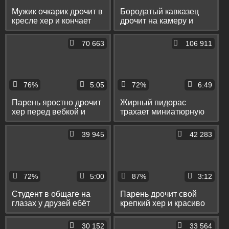
Мужик очкарик дрочит в
Бородатый кавказец
кресле хер и кончает
дрочит на камеру и
себе на лобок
кончает себе на живот
70 663
106 911
76%
5:05
72%
6:49
Парень яростно дрочит
Жирный пидорас
хер перед вебкой и
трахает миниатюрную
мощно кончает без рук
секс-куклу и кончает ей
на жопку
39 945
42 283
72%
5:00
87%
3:12
Студент в общаге на
Парень дрочит свой
глазах у друзей ебёт
крепкий хер и красиво
пассива в зад и кончает
кончает без рук
ему на живот
30 152
33 564