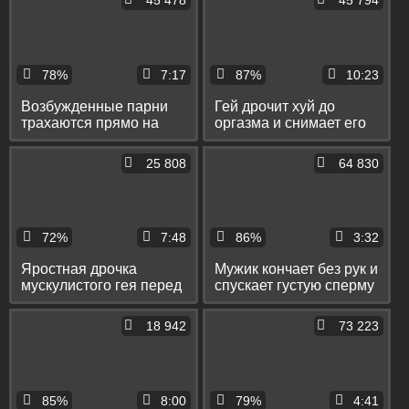
45 478
45 794
78%
7:17
87%
10:23
Возбужденные парни
Гей дрочит хуй до
трахаются прямо на
оргазма и снимает его
кухне и бурно кончают
крупным планом
25 808
64 830
72%
7:48
86%
3:32
Яростная дрочка
Мужик кончает без рук и
мускулистого гея перед
спускает густую сперму
вебкой с бурным
на полотенце
оргазмом
18 942
73 223
85%
8:00
79%
4:41