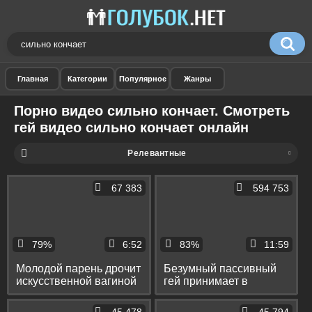
Порно видео сильно кончает. Смотреть
гей видео сильно кончает онлайн
Релевантные
67 383
594 753
79%
6:52
83%
11:59
Молодой парень дрочит
Безумный пассивный
искусственной вагиной
гей принимает в
и мощно кончает без
задницу огромный
рук
черный хуй