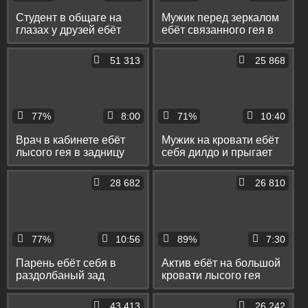
Студент в общаге на
Мужик перед зеркалом
глазах у друзей ебёт
ебёт связанного гея в
пассива в зад и кончает
раздолбаный зад и
ему на живот
фистит его рукой
51 313
25 868
77%
8:00
71%
10:40
Врач в кабинете ебёт
Мужик на кровати ебёт
лысого гея в задницу
себя дилдо и прыгает
термометром и
на нём тугим пердаком
пальцем и дрочит его
28 682
26 810
хуй
77%
10:56
89%
7:30
Парень ебёт себя в
Актив ебёт на большой
раздолбаный зад
кровати лысого гея
стеклянным дилдо и
раком и в классической
растягивает его
позе
43 413
26 242