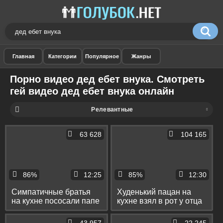
Порно видео дед ебет внука. Смотреть
гей видео дед ебет внука онлайн
Релевантные
63 628
104 165
86%
12:25
85%
12:30
Симпатичные братья
Худенький пацан на
на кухне пососали папе
кухне взял в рот у отца
и деду и поеблись с
и деда и трахнулся с
ними в попы
ними в очко