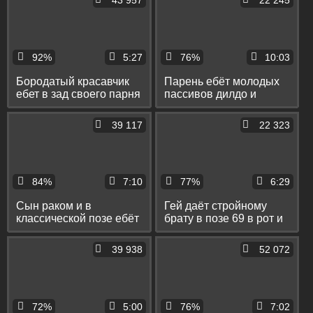
43 957
22 245
92%
5:27
76%
10:03
Бородатый красавчик
Парень ебёт молодых
ебет в зад своего парня
пассивов дилдо и
и кончает ему в рот
членом и даёт им в рот
39 117
22 323
84%
7:10
77%
6:29
Сын раком и в
Гей даёт стройному
классической позе ебёт
брату в позе 69 в рот и
зрелого отца до стонов
ебёт его в позе
наездника
39 938
52 072
72%
5:00
76%
7:02