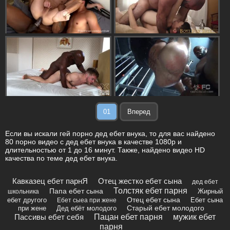
01
Вперед
Если вы искали гей порно дед ебет внука, то для вас найдено
80 порно видео с дед ебет внука в качестве 1080p и
длительностью от 1 до 16 минут. Также, найдено видео HD
качества по теме дед ебет внука.
Кавказец ебет парнЯ
Отец жестко ебет сына
дед ебет
Толстяк ебет парня
Папа ебет сына
Жирный
школьника
Отец ебет сына
ебет другого
Ебет сына
Ебет сыеа при жене
Старый ебет молодого
при жене
Дед ебёт молодого
Пассивы ебет себя
Пацан ебет парня
мужик ебет
парня