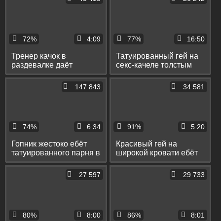
пальцами
72%
4:09
77%
16:50
Тренер качок в
Татуированный гей на
раздевалке даёт
секс-качеле толстым
симпатичному парню
писюном ебёт коллегу в
на рот и ебёт его в
тугое очко
147 843
34 581
попку
74%
6:34
91%
5:20
Гопник жестоко ебёт
Красивый гей на
татуированного парня в
широкой кровати ебёт
попу и при этом душит
пассивного соседа в
его и фистит
узкое очко
27 597
29 733
80%
8:00
86%
8:01