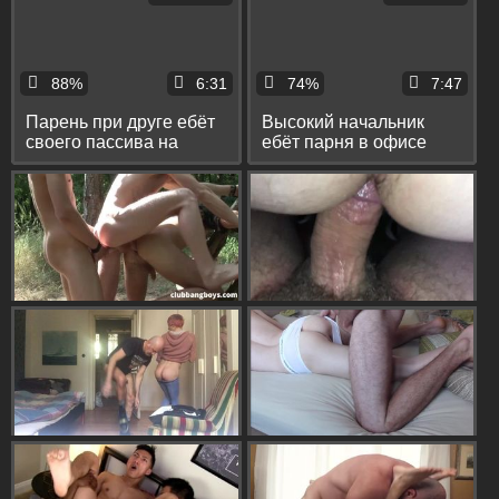
88%
6:31
74%
7:47
Парень при друге ебёт
Высокий начальник
своего пассива на
ебёт парня в офисе
кровати в пердак и
раком и фистит его на
заливает его спермой
столе рукой