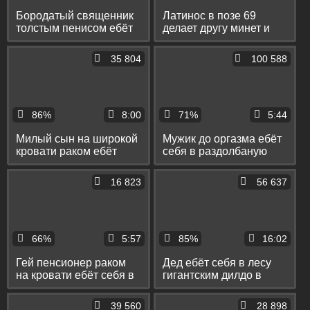
Бородатый священник
Латинос в позе 69
толстым пенисом ебёт
делает другу минет и
парня в классической
ануслинг и ебёт его в
позе
крепкую задницу
35 804
100 588
86%
8:00
71%
5:44
Милый сын на широкой
Мужик до оргазма ебёт
кровати раком ебёт
себя в раздолбаную
бородатого папу в тугой
жопу пальцами и дилдо
пердак
и ест свою сперму
16 823
56 637
66%
5:57
85%
16:02
Гей пенсионер раком
Дед ебёт себя в лесу
на кровати ебёт себя в
гигантским дилдо в
жопу дилдо и при этом
анус и дрочит свой
вовсю пердит
маленький хуй
39 560
28 898