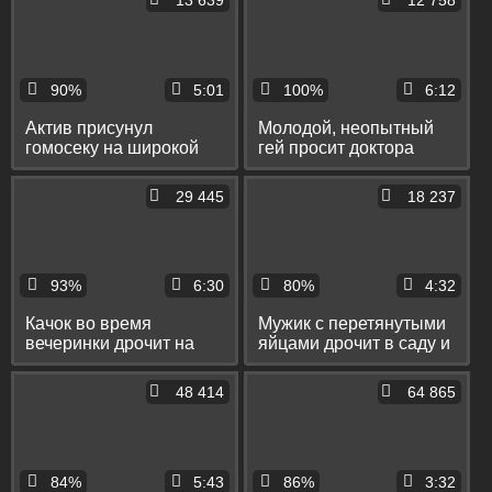
13 639
12 758
другу минетом
90%
5:01
100%
6:12
Актив присунул
Молодой, неопытный
гомосеку на широкой
гей просит доктора
кровати и вылил
подрочить ему, чтоб
сперму ему на живот
сдать сперму для
29 445
18 237
донорства
93%
6:30
80%
4:32
Качок во время
Мужик с перетянутыми
вечеринки дрочит на
яйцами дрочит в саду и
кухне писюн и спускает
спускает сперму себе
сперму в бокал
на живот
48 414
64 865
84%
5:43
86%
3:32