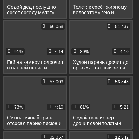
Седой дед послушно
Толстяк сосёт жирному
сосёт соседу мулату
волосатому гею и
писюн и принимает в
принимает его сперму в
рот его сперму
рот
66 058
51 437
91%
4:14
80%
4:10
Гей на камеру подрочил
Худой парень дрочит до
в ванной пенис и
оргазма толстый хер и
выдавил с него сперму
спускает сперму на пол
57 003
56 843
73%
4:10
81%
5:21
Симпатичный транс
Седой пенсионер
отсосал парню писюн и
дрочит свой толстый
принял его сперму в
хер пылесосом и
ротик
спускает сперму на пол
32 357
12 342