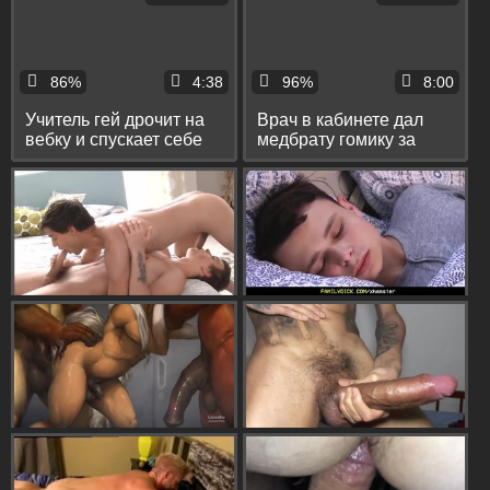
86%
4:38
96%
8:00
Учитель гей дрочит на
Врач в кабинете дал
вебку и спускает себе
медбрату гомику за
на живот сперму
щеку и спустил ему в
рот сперму