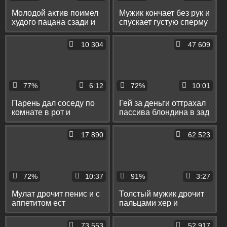
Молодой актив поимел
Мужик кончает без рук и
худого пацана сзади и
спускает густую сперму
спустил сперму на свои
на полотенце
трусы
10 304
47 609
77%
6:12
72%
10:01
Парень дал соседу по
Гей за деньги оттрахал
комнате в рот и
пассива блондина в зад
сдрочил сперму на его
и спустил ему сперму в
круглую попу
рот
17 890
62 523
72%
10:37
91%
3:27
Мулат дрочит пенис и с
Толстый мужик дрочит
аппетитом ест
пальцами хер и
собственную сперму
спускает сперму на пол
73 553
52 917