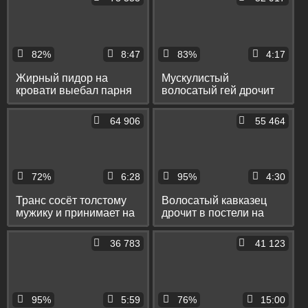
82%
8:47
83%
4:17
Жирный пидор на
Мускулистый
кровати выебал парня
волосатый гей дрочит
в зад и сдрочил на него
на камеру и спускает
сперму
сперму себе на яйца
64 906
55 464
72%
6:28
95%
4:30
Транс сосёт толстому
Волосатый кавказец
мужику и принимает на
дрочит в постели на
лицо его сперму
порнушку хуй и ест
свою сперму
36 783
41 123
95%
5:59
76%
15:00