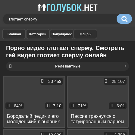
Порно видео глотает сперму. Смотреть
гей видео глотает сперму онлайн
Релевантные
33 459
25 107
64%
7:10
71%
6:01
Бородатый педик и его
Пассив трахнулся с
молоденький любовник
татуированным парнем
доставляют
в зад и слизал сперму с
удовольствие друг
его живота