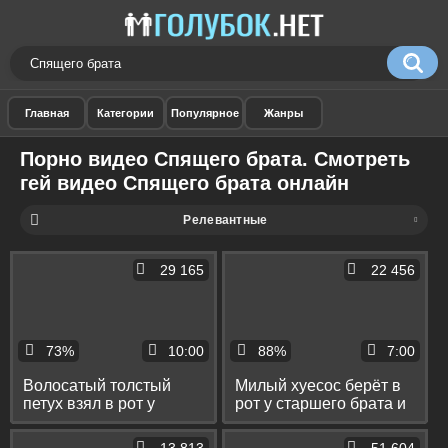
Порно видео Спящего брата. Смотреть
гей видео Спящего брата онлайн
Релевантные
29 165
22 456
73%
10:00
88%
7:00
Волосатый толстый
Милый хуесос берёт в
петух взял в рот у
рот у старшего брата и
родного брата и дал
у его друга
отъебать себя в пердак