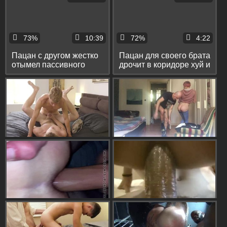
73%
10:39
72%
4:22
Пацан с другом жестко
Пацан для своего брата
отымел пассивного
дрочит в коридоре хуй и
брата в рот и тугой
спускает сперму на
пердак
камеру