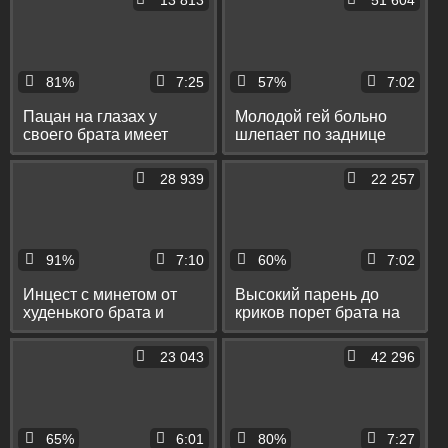
13 813
51 604
81%
7:25
57%
7:02
Пацан на глазах у
Молодой гей больно
своего брата имеет
шлепает по заднице
пирсингованного парня
своего старшего брата,
в рот и пердак
так же гея
28 939
22 257
91%
7:10
60%
7:02
Инцест с минетом от
Высокий парень до
худенького брата и
криков порет брата на
еблей в жопку в позе
кровати по упругой
наездника
попе
23 043
42 296
65%
6:01
80%
7:27