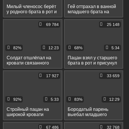
Милый членосос берёт
Гей оттрахал в ванной
у родного брата в рот и
младшего брата на
ласкает его залупу
умывальнике до
языком
камшота на лицо и очки
69 784
25 148
82%
12:23
68%
5:34
Солдат отшлёпал на
Пацан взял у старшего
кровати связанного
брата в рот и присунул
брата и поимел его в
ему на диване в тугой
рот и узкое очко
анус
17 927
33 659
92%
5:33
83%
12:29
Стройный пацан на
Бородатый парень
широкой кровати
выебал младшего
отымел брата в пердак
брата в очко и отсосал
до камшота на живот
ему до камшота в рот
67 486
32 768