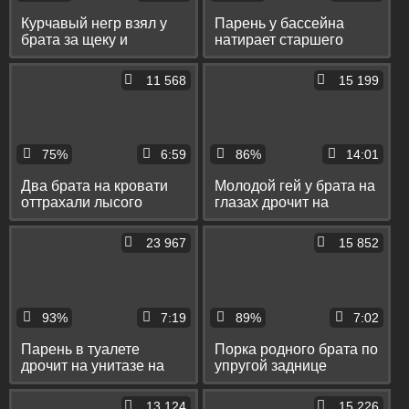
Курчавый негр взял у
Парень у бассейна
брата за щеку и
натирает старшего
оттрахал его на диване
брата кремом и дрочит
в тесный анус
ему
11 568
15 199
75%
6:59
86%
14:01
Два брата на кровати
Молодой гей у брата на
оттрахали лысого
глазах дрочит на
пассива в рот и упругую
диване до камшота на
попку
грудь
23 967
15 852
93%
7:19
89%
7:02
Парень в туалете
Порка родного брата по
дрочит на унитазе на
упругой заднице
глазах у старшего
ракеткой и резиновой
брата
перчаткой
13 124
15 226