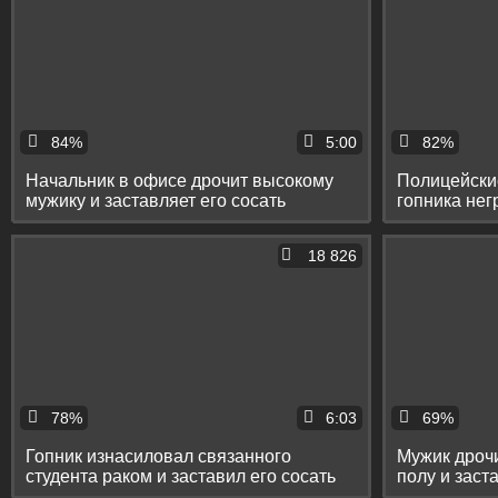
84%
5:00
82%
Начальник в офисе дрочит высокому
Полицейски
мужику и заставляет его сосать
гопника нег
18 826
78%
6:03
69%
Гопник изнасиловал связанного
Мужик дрочи
студента раком и заставил его сосать
полу и заст