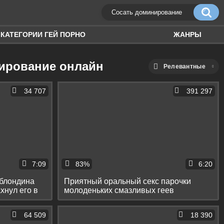
КАТЕГОРИИ ГЕЙ ПОРНО
ЖАНРЫ
нирование онлайн
Релевантные
34 707
391 297
7:09
83%
6:20
 блондина
Приятный оральный секс парочки
хнул его в
молоденьких смазливых геев
64 509
18 390