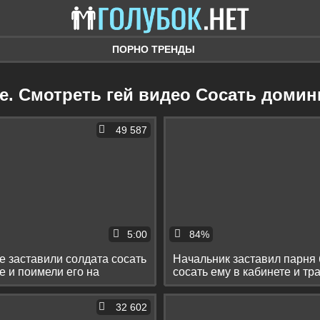
ПОРНО ТРЕНДЫ
е. Смотреть гей видео Сосать доми
49 587
5:00
84%
 заставили солдата сосать
Начальник заставил парня
е и поимели его на
сосать ему в кабинете и тра
рот
32 602