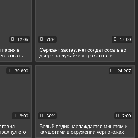
12:05
75%
12:00
л парня в
Сержант заставляет солдат сосать во
его сосать
дворе на лужайке и трахаться в
казарме
30 890
24 207
8:00
60%
7:00
ставил
Белый педик наслаждается минетом и
трахнул его
камшотами в окружении чернокожих
парней