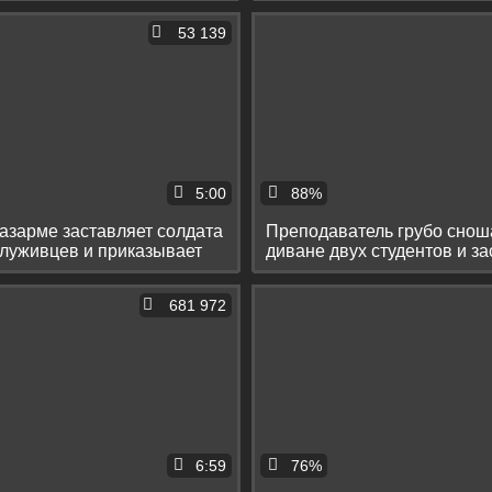
53 139
5:00
88%
азарме заставляет солдата
Преподаватель грубо снош
служивцев и приказывает
диване двух студентов и за
сосать
681 972
6:59
76%