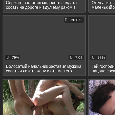
Сержант заставил молодого солдата
Отец азиат 
сосать на дороге и вдул ему раком в
маленький х
машине
ему в рот
30 672
79%
7:09
75%
Волосатый начальник заставил мужика
Гей господи
сосать и лизать жопу и отымел его
пацана соса
раком
тугую жопу