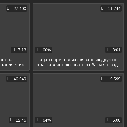
27 400
11 744
7:13
66%
8:01
ает на
Пацан порет своих связанных дружков
ставляет их
и заставляет их сосать и ебаться в зад
46 649
19 599
12:45
64%
5:00