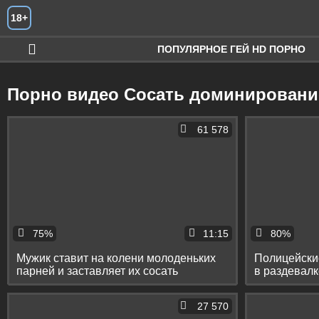
Искать
18+
ПОПУЛЯРНОЕ ГЕЙ HD ПОРНО
Порно видео Сосать доминировани
61 578
75%
11:15
80%
Мужик ставит на колени молоденьких
Полицейские
парней и заставляет их сосать
в раздевалк
скамейке
27 570