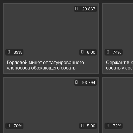
29 867
89%
6:00
74%
Горловой минет от татуированного
Сержант в к
членососа обожающего сосать
сосать у со
большие чёрные хуи
дрочить
93 794
70%
5:00
72%