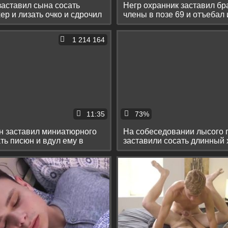
заставил сына сосать
Негр охранник заставил бр
ер и лизать очко и сдрочил
члены в позе 69 и отъебал 
1 214 164
11:35
73%
н заставил миниатюрного
На собеседовании лысого 
ть писюн и вдул ему в
заставили сосать длинный 
трахнули