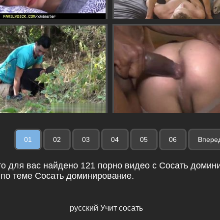
01
02
03
04
05
06
Впере
о для вас найдено 121 порно видео с Сосать домини
 по теме Сосать доминирование.
русский Учит сосать