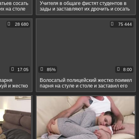
атьев сосать
Учителя в общаге фистят студентов в
их на столе
зады и заставляют их дрочить и сосать
писюны
28 680
75 444
17:05
85%
8:00
парня
Волосатый полицейский жестко поимел
хуй и жестко
парня на стуле и столе и заставил его
сосать