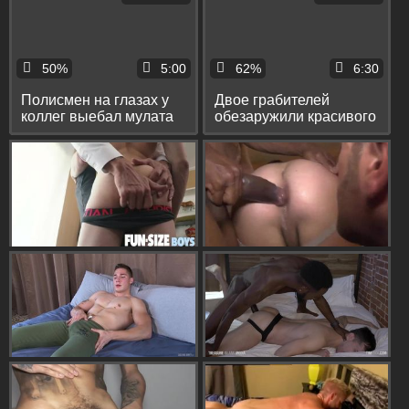
50%
5:00
62%
6:30
Полисмен на глазах у
Двое грабителей
коллег выебал мулата
обезаружили красивого
грабителя в тугую жопу
полицейского, связали
и соблазнили