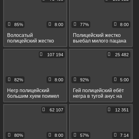
85%
8:00
77%
8:00
Волосатый
Полицейский жестко
полицейский жестко
выебал милого пацана
поимел парня на стуле
в тугую задницу на
и столе и заставил его
столе и на стуле
107 194
25 482
сосать
82%
8:00
92%
5:00
Негр полицейский
Гей полицейский ебёт
большим хуем поимел
негра в тугой анус на
на столе мужика
стуле и на столе
очкарика и его милого
62 107
12 351
сына
80%
8:00
57%
7:14