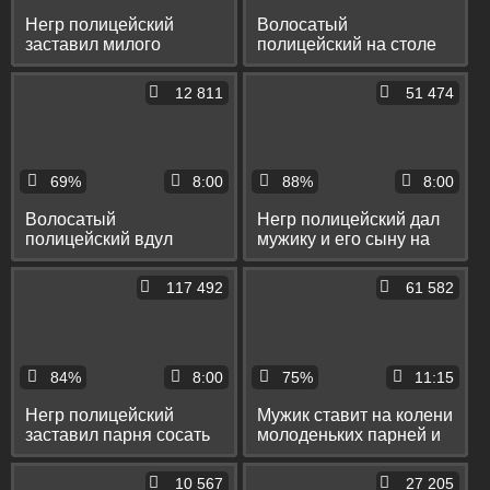
Негр полицейский
Волосатый
заставил милого
полицейский на столе
пацана сосать большой
присунул худенькому
пенис и лизать яйца
парню в тугую задницу
12 811
51 474
69%
8:00
88%
8:00
Волосатый
Негр полицейский дал
полицейский вдул
мужику и его сыну на
стройному парню на
клык и большим хером
столе раком и в
вдул им на столе
117 492
61 582
классической позе
84%
8:00
75%
11:15
Негр полицейский
Мужик ставит на колени
заставил парня сосать
молоденьких парней и
его большой хер и вдул
заставляет их сосать
ему на столе в зад
10 567
27 205