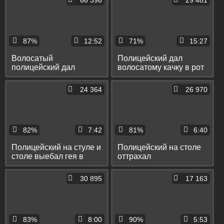
66 396
29 481
попку
87%
12:52
71%
15:27
Волосатый
Полицейский дал
полицейский дал
волосатому качку в рот
латиносу на рот и на
и грубо отъебал его на
столе изнасиловал его
стуле и на полу
24 364
26 970
в задницу
82%
7:42
81%
6:40
Полицейский на стуле и
Полицейский на столе
столе выебал гея в
оттрахал
упругую жопу и довёл
татуированного
его до оргазма
пассива в тугую
30 895
17 163
задницу до стонов
83%
8:00
90%
5:53