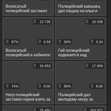
Волосатый
Полицейский кавказец
полицейский заставил
дал пацану на клык и
молодого гопника
отымел его на столе в
сосать и трахнул его на
тугой анус
23 735
10 338
столе
87%
6:59
50%
3:24
Волосатый
Гей полицейский
полицейский в кабинете
издевается над
длинным пенисом
подвешенным к
присунул доктору в
потолку мужиком в
34 053
17 009
попку
кожаном костюме
74%
8:00
80%
8:00
Негр полицейский
Полицейский дал
заставил парня взять за
молодому негру за
щеку и присунул ему на
щеку и раком оттрахал
полу и на столе
его на столе в анус
75 450
163 922