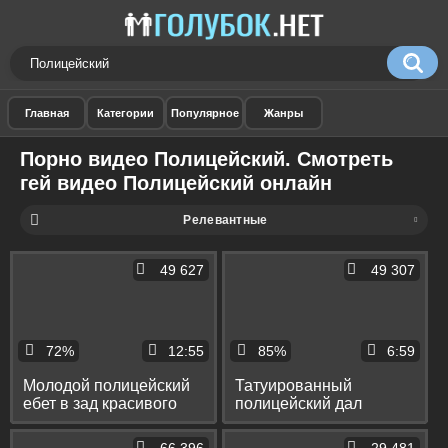
Порно видео Полицейский. Смотреть
гей видео Полицейский онлайн
Релевантные
49 627
49 307
72%
12:55
85%
6:59
Молодой полицейский
Татуированный
ебет в зад красивого
полицейский дал
мускулистого воришку
симпатичному гею на
рот и трахнул его в