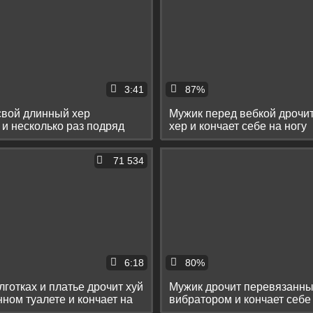
3:41
87%
свой длинный хер
Мужик перед вебкой дрочи
и несколько раз подряд
хер и кончает себе на ногу
71 534
6:18
80%
лготках и платье дрочит хуй
Мужик дрочит перевязанны
ном туалете и кончает на
вибратором и кончает себе
лобок