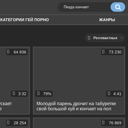
КАТЕГОРИИ ГЕЙ ПОРНО
ЖАНРЫ
Релевантные
64 836
73 230
3:32
79%
4:41
ускает
Молодой парень дрочит на табуретке
е
свой большой хуй и кончает на пол
28 254
76 869