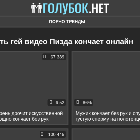
ПОРНО ТРЕНДЫ
еть гей видео Пизда кончает онлайн
67 389
6:52
86%
рень дрочит искусственной
Мужик кончает без рук и сп
ощно кончает без рук
густую сперму на полотенц
100 445