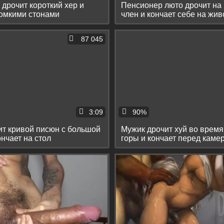
 дрочит короткий хер и
Пенсионер люто дрочит на
ромкими стонами
член и кончает себе на жив
87 045
3:09
90%
ит кривой писюн с большой
Мужик дрочит хуй во время
ончает на стол
горы и кончает перед каме