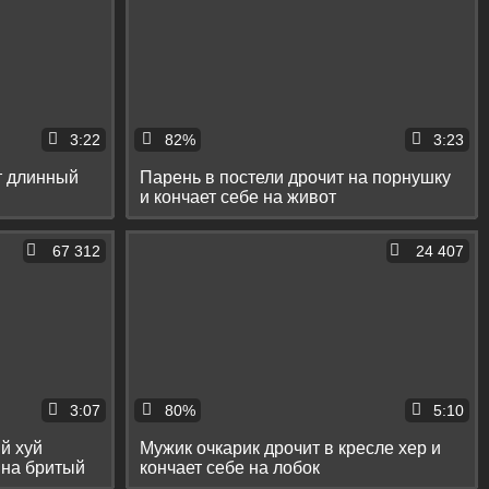
3:22
82%
3:23
т длинный
Парень в постели дрочит на порнушку
и кончает себе на живот
67 312
24 407
3:07
80%
5:10
й хуй
Мужик очкарик дрочит в кресле хер и
 на бритый
кончает себе на лобок