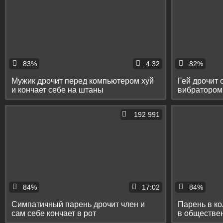
83%
4:32
82%
Мужик дрочит перед компьютером хуй
Гей дрочит 
и кончает себе на штаны
вибратором 
кончает
192 991
84%
17:02
84%
Симпатичный парень дрочит член и
Парень в ко
сам себе кончает в рот
в обществен
пол