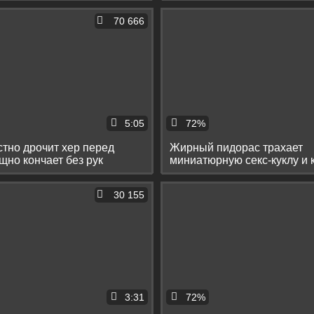
70 666
5:05
72%
тно дрочит хер перед
Жирный пидорас трахает
щно кончает без рук
миниатюрную секс-куклу и 
на жопку
30 155
3:31
72%