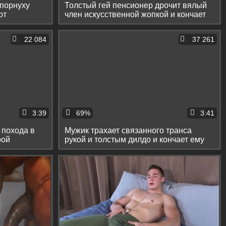
 порнуху
Толстый гей пенсионер дрочит вялый
от
член искусственной жопкой и кончает
на пол
22 084
37 261
3:39
69%
3:41
 похода в
Мужик трахает связанного транса
рой
рукой и толстым дилдо и кончает ему
на лицо