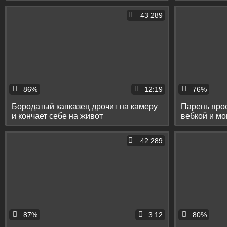
43 289
86%
12:19
76%
Бородатый кавказец дрочит на камеру
Парень ярос
и кончает себе на живот
вебкой и мо
42 289
87%
3:12
80%