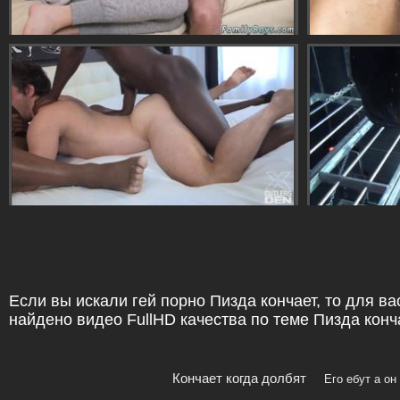
Если вы искали гей порно Пизда кончает, то для ва
найдено видео FullHD качества по теме Пизда конч
Кончает когда долбят
Его ебут а он