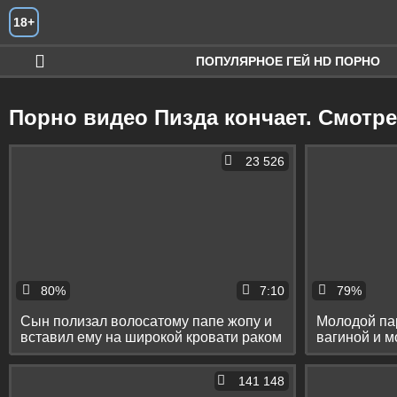
Искать
18+
ПОПУЛЯРНОЕ ГЕЙ HD ПОРНО
Порно видео Пизда кончает. Смотр
23 526
80%
7:10
79%
Сын полизал волосатому папе жопу и
Молодой па
вставил ему на широкой кровати раком
вагиной и м
141 148