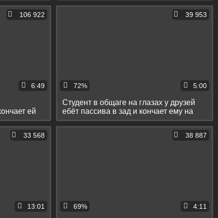
106 922
39 953
6:49
72%
5:00
Студент в общаге на глазах у друзей
кончает ей
ебёт пассива в зад и кончает ему на
живот
33 568
38 887
13:01
69%
4:11