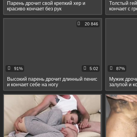
Парень дрочит свой крепкий хер и
Толстый гей
красиво кончает без рук
кончает с г
20 846
91%
5:02
87%
Высокий парень дрочит длинный пенис
Мужик дроч
и кончает себе на ногу
залупой и к