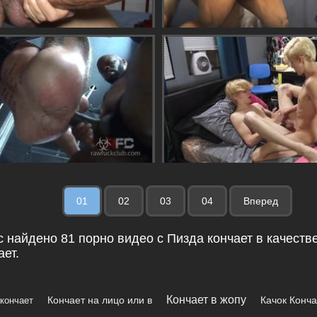
01
02
03
04
Вперед
с найдено 81 порно видео с Пизда кончает в качестве
ает.
Кончает в жопу
Кончает на лицо или в
Качок Конча
 кончает