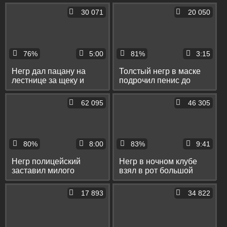
богатым мужиком хер
крепкой задницей
30 071
20 050
76%
5:00
81%
3:15
Негр дал пацану на
Толстый негр в маске
лестнице за щеку и
подрочил пенис до
раком вставил большой
оргазма и спустил на
пенис в тугую попу
пол сперму
62 095
46 305
80%
8:00
83%
9:41
Негр полицейский
Негр в ночном клубе
заставил милого
взял в рот большой
пацана сосать большой
пенис ди-джея и принял
пенис и лизать яйца
на лицо его сперму
17 893
34 822