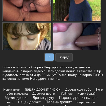
01
Вперед
Если вы искали гей порно Негр дрочит пенис, то для вас
найдено 457 порно видео с Негр дрочит пенис в качестве 720p
и длительностью от 3 до 20 минут. Также, найдено порно FullHD
качества по теме Негр дрочит пенис.
пацан дрочит писюн
Дрочит сам себе
Негр
Негр и твинк
Девочка дрочит
ебет мальчика
Гей негр
Негр и белый
Мужик дрочит
Дрочит другу
Парень дрочит парню
Пацан дрочит
Парень дрочит
негр
Негр с негром