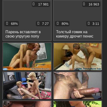
грудь его сперму
дрочит большой пенис
17 981
16 963
68%
7:27
80%
3:11
Парень вставляет в
Толстый гомик на
свою упругую попу
камеру дрочит пенис
палец и дрочит кривой
вибратором и спускает
пенис
на него сперму