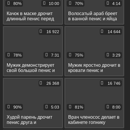
80%
10:00
70%
4:14
Качок в маске дрочит
Волосатый араб бреет
длинный пенис перед
в ванной пенис и яйца
зеркалом и в душевой
и немного нежно
дрочит
16 922
14 644
78%
7:31
75%
3:29
Мужик демонстрирует
Мужик яростно дрочит в
свой большой пенис и
кровати пенис и
дрочит в ванне под
снимает мастурбацию
водой
на телефон
26 368
16 746
90%
5:03
81%
8:00
Худой парень дрочит
Врач членосос делает в
пенис друга и
кабинете гопнику
принимает на живот и
королевский минет и