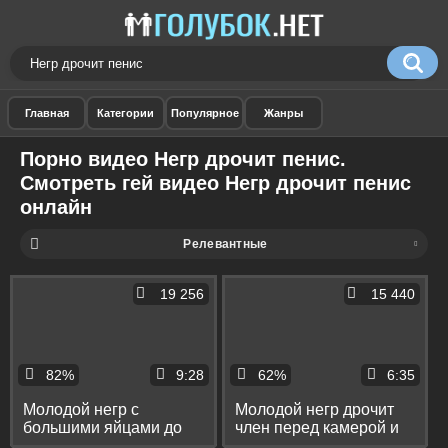
Порно видео Негр дрочит пенис.
Смотреть гей видео Негр дрочит пенис
онлайн
Релевантные
19 256
15 440
82%
9:28
62%
6:35
Молодой негр с
Молодой негр дрочит
большими яйцами до
член перед камерой и
оргазма дрочит перед
соблазнительно вертит