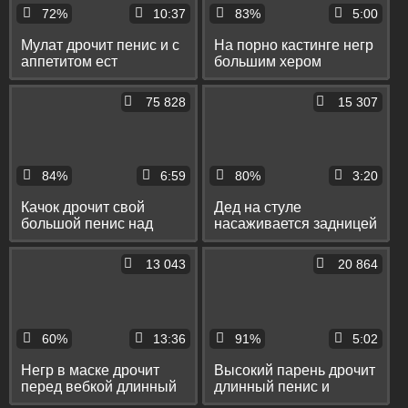
72%
10:37
83%
5:00
Мулат дрочит пенис и с
На порно кастинге негр
аппетитом ест
большим хером
собственную сперму
трахнул мужика с
волосатой грудью
75 828
15 307
84%
6:59
80%
3:20
Качок дрочит свой
Дед на стуле
большой пенис над
насаживается задницей
лицом голубого
на длинный дилдо и
приятеля
дрочит пенис до
13 043
20 864
оргазма
60%
13:36
91%
5:02
Негр в маске дрочит
Высокий парень дрочит
перед вебкой длинный
длинный пенис и
хуй и показывает тугой
кончает себе на ногу