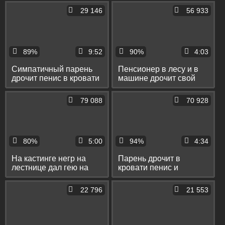
пердак
29 146
56 933
89%
9:52
90%
4:03
Симпатичный парень
Пенсионер в лесу и в
дрочит пенис в кровати
машине дрочит свой
и ванной и снимает
короткий пенис на
себя на телефон
камеру
79 088
70 928
80%
5:00
94%
4:34
На кастинге негр на
Парень дрочит в
лестнице дал гею на
кровати пенис и
клык и присунул ему
спускает сперму себе
большим хером в зад
на бритый лобок
22 796
21 553