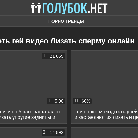
ПОРНО ТРЕНДЫ
еть гей видео Лизать сперму онлайн
21 665
5:00
66%
ники в общаге заставляют
Геи порют молодых парней
изать упругие задницы и
и заставляют их лизать и ц
14 592