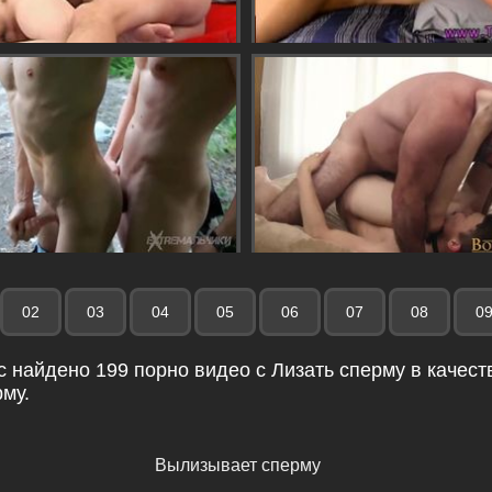
02
03
04
05
06
07
08
0
с найдено 199 порно видео с Лизать сперму в качеств
рму.
Вылизывает сперму