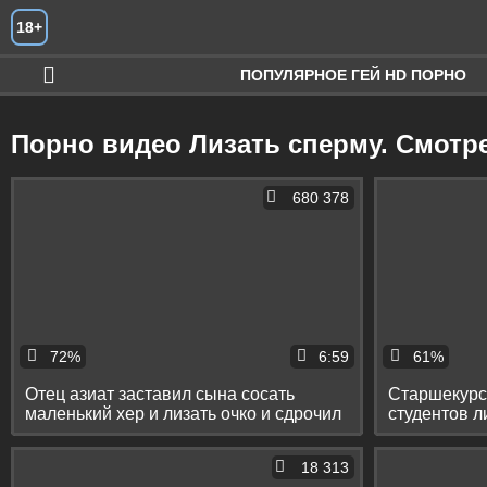
Искать
18+
ПОПУЛЯРНОЕ ГЕЙ HD ПОРНО
Порно видео Лизать сперму. Смотр
680 378
72%
6:59
61%
Отец азиат заставил сына сосать
Старшекурс
маленький хер и лизать очко и сдрочил
студентов л
ему в рот
яйца
18 313