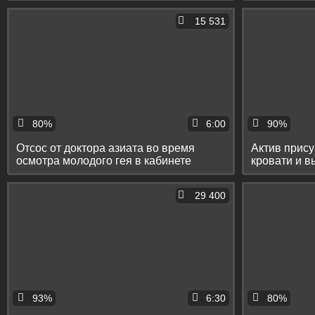
15 531
80%
6:00
90%
Отсос от доктора азиата во время
Актив прису
осмотра молодого гея в кабинете
кровати и в
29 400
93%
6:30
80%