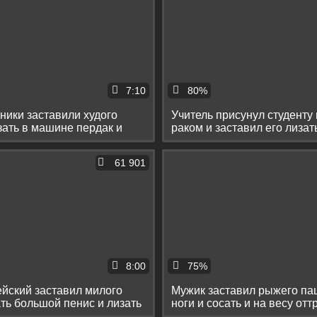
7:10
80%
ики заставили худого
Учитель присунул студенту 
зать в машине пердак и
раком и заставил его лиза
го
яйца
61 901
8:00
75%
йский заставил милого
Мужик заставил рыжего па
ть большой пенис и лизать
ноги и сосать и на весу отт
анус