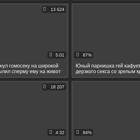
13 624
5:01
87%
нул гомосеку на широкой
Юный парнишка гей кафует
ылил сперму ему на живот
дерзкого секса со зрелым 
18 207
4:32
84%