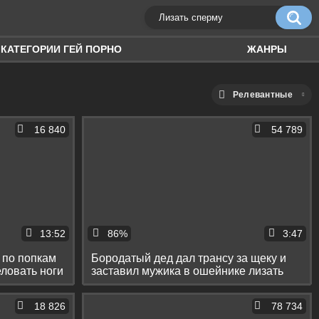
КАТЕГОРИИ ГЕЙ ПОРНО
ЖАНРЫ
Релевантные
16 840
54 789
13:52
86%
3:47
 по попкам
Бородатый дед дал трансу за щеку и
еловать ноги
заставил мужика в ошейнике лизать
пердак
18 826
78 734