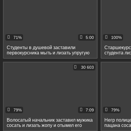
71%
5:00
100%
Студенты в душевой заставили
Старшекурсн
первокурсника мыть и лизать упругую
студента ли
попу друга
обкончали е
30 603
79%
7:09
79%
Волосатый начальник заставил мужика
Негр полице
сосать и лизать жопу и отымел его
пацана соса
раком
яйца