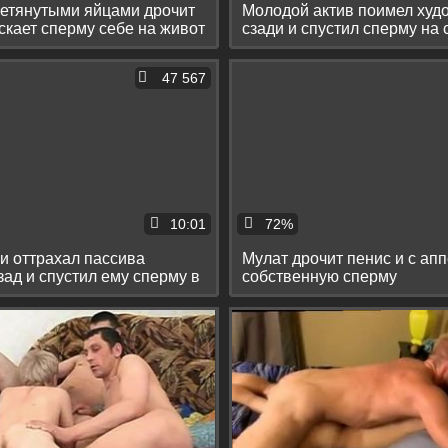
ретянутыми яйцами дрочит
Молодой актив поимел худ
ускает сперму себе на живот
сзади и спустил сперму на 
47 567
10:01
72%
ги оттрахал пассива
Мулат дрочит пенис и с апп
зад и спустил ему сперму в
собственную сперму