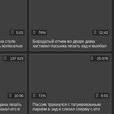
5:01
76%
12:42
на стуле
Бородатый отчим во дворе дома
ть волосатые
заставил пасынка лизать зад и выебал
его в попку
137 623
25 078
10:06
71%
6:01
цана лизать
Пассив трахнулся с татуированным
рахал его в
парнем в зад и слизал сперму с его
живота