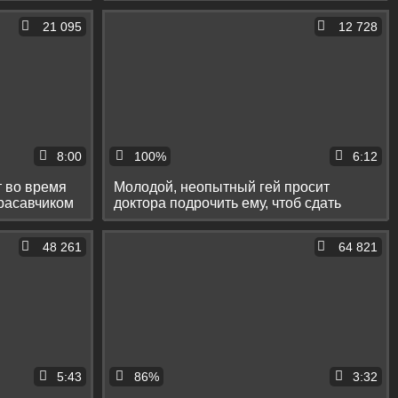
21 095
12 728
8:00
100%
6:12
 во время
Молодой, неопытный гей просит
красавчиком
доктора подрочить ему, чтоб сдать
сперму для донорства
48 261
64 821
5:43
86%
3:32