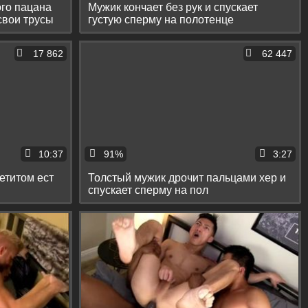
ого пацана
Мужик кончает без рук и спускает
свои трусы
густую сперму на полотенце
17 862
62 447
10:37
91%
3:27
етитом ест
Толстый мужик дрочит пальцами хер и
спускает сперму на пол