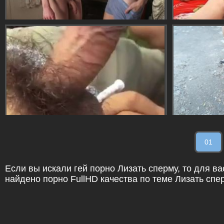
01
Если вы искали гей порно Лизать сперму, то для ва
найдено порно FullHD качества по теме Лизать спе