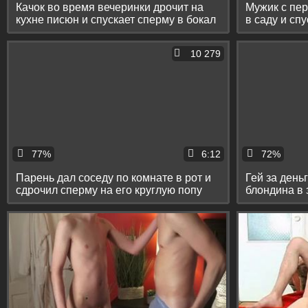
Качок во время вечеринки дрочит на
Мужик с пе
кухне писюн и спускает сперму в бокал
в саду и сп
10 279
77%
6:12
72%
Парень дал соседу по комнате в рот и
Гей за день
сдрочил сперму на его круглую попу
блондина в 
рот