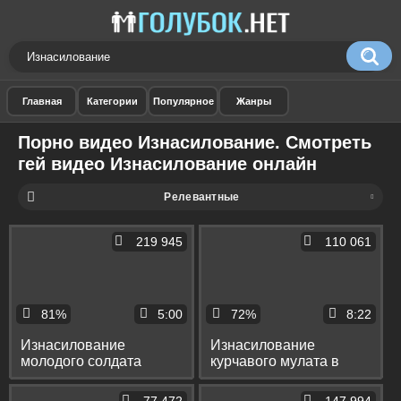
Порно видео Изнасилование. Смотреть
гей видео Изнасилование онлайн
Релевантные
219 945
110 061
81%
5:00
72%
8:22
Изнасилование
Изнасилование
молодого солдата
курчавого мулата в
полисменами в
машине и в подвале с
раздевалке с еблей в
поркой и анальной