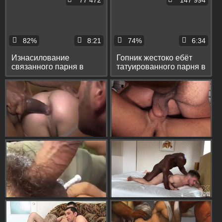
77 472
147 994
два ствола
еблей
82%
8:21
74%
6:34
Изнасилование
Гопник жестоко ебёт
связанного парня в
татуированного парня в
машине и в подвале с
попу и при этом душит
минетами и поркой
его и фистит
ремнём