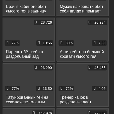
Врач в кабинете ебёт
Мужик на кровати ебёт
лысого гея в задницу
себя дилдо и прыгает
термометром и
на нём тугим пердаком
пальцем и дрочит его
28 726
26 924
хуй
77%
10:56
89%
7:30
Парень ебёт себя в
Актив ебёт на большой
раздолбаный зад
кровати лысого гея
стеклянным дилдо и
раком и в классической
растягивает его
позе
26 290
43 485
пальцами
77%
16:50
72%
4:09
Татуированный гей на
Тренер качок в
секс-качеле толстым
раздевалке даёт
писюном ебёт коллегу в
симпатичному парню
тугое очко
на рот и ебёт его в
147 976
27 687