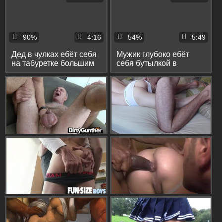
90%
4:16
54%
5:49
Дед в чулках ебёт себя
Мужик глубоко ебёт
на табуретке большим
себя бутылкой в
дилдо и вставляет в зад
раздолбаное очко и
расширитель
раздвигает его на
камеру