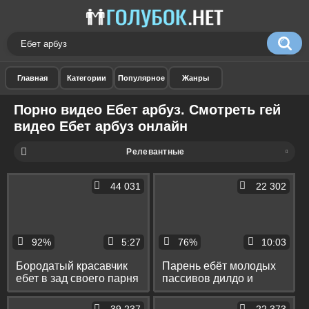
Порно видео Ебет арбуз. Смотреть гей
видео Ебет арбуз онлайн
Релевантные
44 031
22 302
92%
5:27
76%
10:03
Бородатый красавчик
Парень ебёт молодых
ебет в зад своего парня
пассивов дилдо и
и кончает ему в рот
членом и даёт им в рот