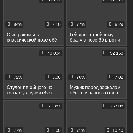
39 237
22 373
84%
7:10
77%
6:29
Сын раком и в
Гей даёт стройному
классической позе ебёт
брату в позе 69 в рот и
зрелого отца до стонов
ебёт его в позе
наездника
40 004
52 153
72%
5:00
76%
7:02
Студент в общаге на
Мужик перед зеркалом
глазах у друзей ебёт
ебёт связанного гея в
пассива в зад и кончает
раздолбаный зад и
ему на живот
фистит его рукой
51 387
25 908
77%
8:00
71%
10:40