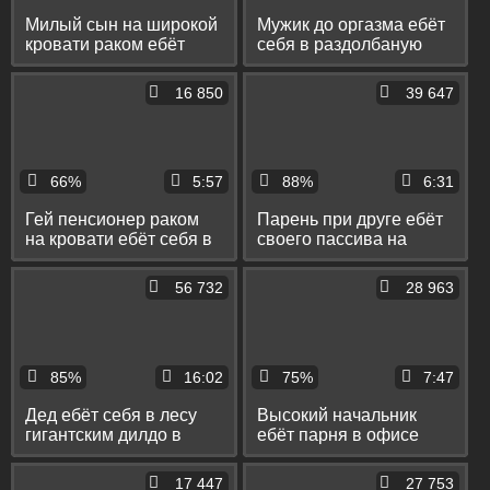
Милый сын на широкой
Мужик до оргазма ебёт
кровати раком ебёт
себя в раздолбаную
бородатого папу в тугой
жопу пальцами и дилдо
пердак
и ест свою сперму
16 850
39 647
66%
5:57
88%
6:31
Гей пенсионер раком
Парень при друге ебёт
на кровати ебёт себя в
своего пассива на
жопу дилдо и при этом
кровати в пердак и
вовсю пердит
заливает его спермой
56 732
28 963
85%
16:02
75%
7:47
Дед ебёт себя в лесу
Высокий начальник
гигантским дилдо в
ебёт парня в офисе
анус и дрочит свой
раком и фистит его на
маленький хуй
столе рукой
17 447
27 753