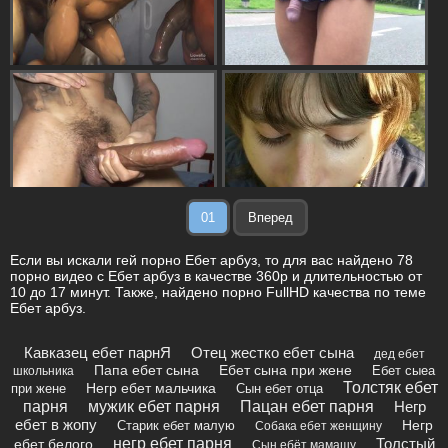
01
Вперед
Если вы искали гей порно Ебет арбуз, то для вас найдено 78
порно видео с Ебет арбуз в качестве 360p и длительностью от
10 до 17 минут. Также, найдено порно FullHD качества по теме
Ебет арбуз.
Кавказец ебет парнЯ
Отец жестко ебет сына
дед ебет
Папа ебет сына
Ебет сына при жене
Ебет сыеа
школьника
Толстяк ебет
Негр ебет мальчика
при жене
Сын ебет отца
парня
мужик ебет парня
Пацан ебет парня
Негр
ебет в жопу
Негр
Старик ебет малую
Собака ебет женщину
негр ебет парня
Толстый
ебет белого
Сын ебёт мамашу