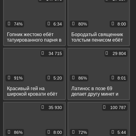
попку
74%
6:34
80%
8:00
Гопник жестоко ебёт
Бородатый священник
татуированного парня в
толстым пенисом ебёт
попу и при этом душит
парня в классической
его и фистит
позе
34 715
29 804
91%
5:20
86%
8:01
Красивый гей на
Латинос в позе 69
широкой кровати ебёт
делает другу минет и
пассивного соседа в
ануслинг и ебёт его в
узкое очко
крепкую задницу
35 930
100 787
86%
8:00
72%
5:44