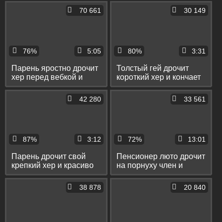
70 661
30 149
76%
5:05
80%
3:31
Парень яростно дрочит
Толстый гей дрочит
хер перед вебкой и
короткий хер и кончает
мощно кончает без рук
с громкими стонами
42 280
33 561
87%
3:12
72%
13:01
Парень дрочит свой
Пенсионер люто дрочит
крепкий хер и красиво
на порнуху член и
кончает без рук
кончает себе на живот
38 878
20 840