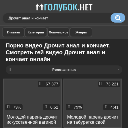
Порно видео Дрочит анал и кончает.
Смотреть гей видео Дрочит анал и
кончает онлайн
Релевантные
67 377
73 221
79%
6:52
79%
4:41
Молодой парень дрочит
Молодой парень дрочит
искусственной вагиной
на табуретке свой
и мощно кончает без
большой хуй и кончает