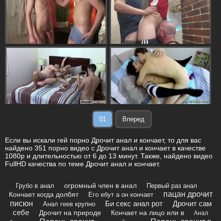
01
Вперед
Если вы искали гей порно Дрочит анал и кончает, то для вас
найдено 351 порно видео с Дрочит анал и кончает в качестве
1080p и длительностью от 6 до 13 минут. Также, найдено видео
FullHD качества по теме Дрочит анал и кончает.
огромный член в анал
Грубо в анал
Первый раз анал
пацан дрочит
Кончает когда долбят
Его ебут а он кончает
писюн
Би секс анал рот
Дрочит сам
Анал геев крупно
себе
Дрочит на природе
Кончает на лицо или в
Анал