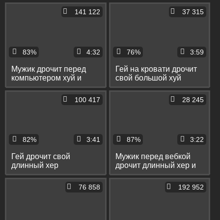
рук
на пол
141 122
37 315
83%
4:32
76%
3:59
Мужик дрочит перед
Гей на кровати дрочит
компьютером хуй и
свой большой хуй
кончает себе на штаны
колготками и кончает
себе на бритый лобок
100 417
28 245
82%
3:41
87%
3:22
Гей дрочит свой
Мужик перед вебкой
длинный хер
дрочит длинный хер и
вибратором и
кончает себе на ногу
несколько раз подряд
76 858
192 952
кончает