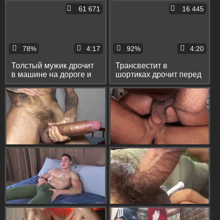
слоумо
61 671
16 445
78%
4:17
92%
4:20
Толстый мужик дрочит
Трансвестит в
в машине на дороге и
шортиках дрочит перед
кончает на капоте
вебкой и кончает сам на
себя