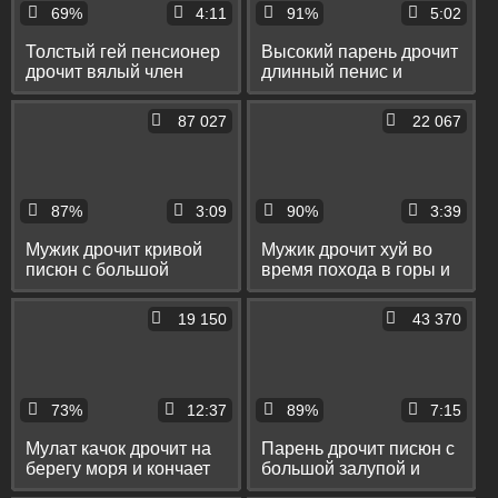
69%
4:11
91%
5:02
Толстый гей пенсионер
Высокий парень дрочит
дрочит вялый член
длинный пенис и
искусственной жопкой и
кончает себе на ногу
кончает на пол
87 027
22 067
87%
3:09
90%
3:39
Мужик дрочит кривой
Мужик дрочит хуй во
писюн с большой
время похода в горы и
залупой и кончает на
кончает перед камерой
стол
19 150
43 370
73%
12:37
89%
7:15
Мулат качок дрочит на
Парень дрочит писюн с
берегу моря и кончает
большой залупой и
себе на бедро
красиво кончает в