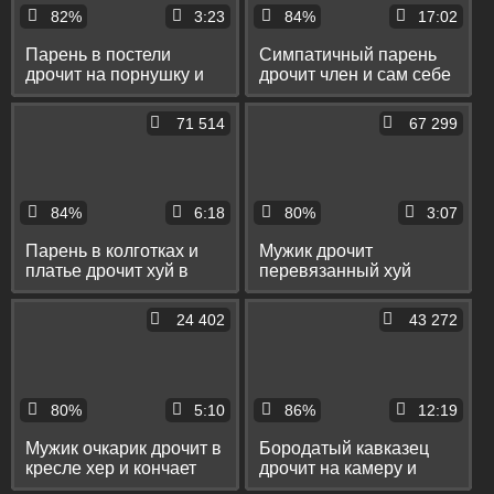
82%
3:23
84%
17:02
Парень в постели
Симпатичный парень
дрочит на порнушку и
дрочит член и сам себе
кончает себе на живот
кончает в рот
71 514
67 299
84%
6:18
80%
3:07
Парень в колготках и
Мужик дрочит
платье дрочит хуй в
перевязанный хуй
общественном туалете
вибратором и кончает
и кончает на пол
себе на бритый лобок
24 402
43 272
80%
5:10
86%
12:19
Мужик очкарик дрочит в
Бородатый кавказец
кресле хер и кончает
дрочит на камеру и
себе на лобок
кончает себе на живот